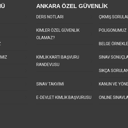
NÜ
ANKARA ÖZEL GÜVENLİK
DERS NOTLARI
ÇIKMIŞ SORULA
KİMLER ÖZEL GÜVENLİK
POLİGONUMUZ
OLAMAZ?
Z
BELGE ÖRNEKLE
IMIZ
KİMLİK KARTI BAŞVURU
SINAV SONUÇLA
RANDEVUSU
SIKÇA SORULA
SINAV TAKVİMİ
KANUN VE YÖN
E-DEVLET KİMLİK BAŞVURUSU
ONLINE SINAVL