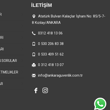
İLETİŞİM
R
Atatürk Bulvarı Kalaçlar İşhanı No: 85/5-7-
8 Kızılay/ANKARA
0312 418 13 06
Rİ
0 530 206 83 38
RI
0 533 409 51 62
N SORULAR
0 312 418 13 07
ETMELİKLER
info@ankaraguvenlik.com.tr
AR