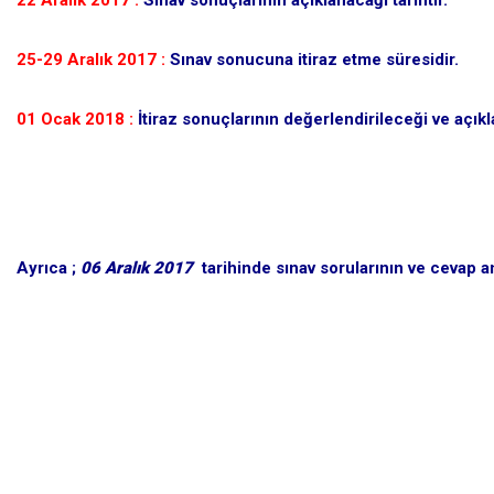
22 Aralık 2017 :
Sınav sonuçlarının açıklanacağı tarihtir.
25-29 Aralık 2017 :
Sınav sonucuna itiraz etme süresidir.
01 Ocak 2018 :
İtiraz sonuçlarının değerlendirileceği ve açıkl
……………
………..
Ayrıca ;
06 Aralık 2017
tarihinde sınav sorularının ve cevap an
…………..
……………
………….